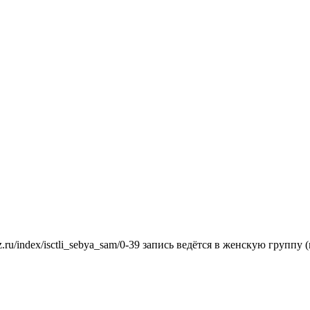
.ru/index/isctli_sebya_sam/0-39 запись ведётся в женскую группу 