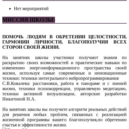
Ваш адрес email не будет опубликован.
Обязательные поля
Нет мероприятий
помечены
*
МИССИЯ ШКОЛЫ:
Комментарий
ПОМОЧЬ ЛЮДЯМ В ОБРЕТЕНИИ ЦЕЛОСТНОСТИ,
ГАРМОНИИ ЛИЧНОСТИ, БЛАГОПОЛУЧИЯ ВСЕХ
СТОРОН СВОЕЙ ЖИЗНИ.
На занятиях школы участники получают знания по
раскрытию своих возможностей и практические навыки по
изменению энергоинформационного пространства своей
Имя
*
жизни, используя самые современные и инновационные
техники: техники интегрального нейропрограммирования
Email
*
С.В.Ковалева: расстановки, работа в панораме и с линией
жизни, техники психокоррекции, управляемую медитацию,
Сайт
техники активной визуализации, авторские разработки
Никитиной Н.А.
На занятиях школы вы получите алгоритм реальных действий
для решения любых проблем, связанных с реализацией
жизненной программы вашего благополучия,по обретению
счастья и эффективности жизни.