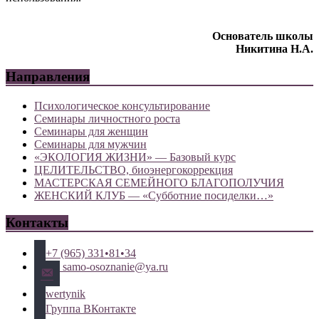
Основатель школы
Никитина Н.А.
Направления
Психологическое консультирование
Семинары личностного роста
Семинары для женщин
Семинары для мужчин
«ЭКОЛОГИЯ ЖИЗНИ» — Базовый курс
ЦЕЛИТЕЛЬСТВО, биоэнергокоррекция
МАСТЕРСКАЯ СЕМЕЙНОГО БЛАГОПОЛУЧИЯ
ЖЕНСКИЙ КЛУБ — «Субботние посиделки…»
Контакты
+7 (965) 331•81•34
samo-osoznanie@ya.ru
wertynik
Группа ВКонтакте