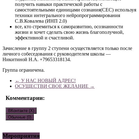
получить навыки практической работы с
самостоятельными единицами сознания(СЕС) используя
техники интегрального нейропрограммирования
С.В.Ковалева (ИНП 2.0)
все, кто стремиться к саморазвитию, осознанности
жизни и хочет сделать свою жизнь благополучной,
эффективной и счастливой.
Зачисление в группу 2 ступени осуществляется только после
личного собеседования с руководителем школы —
Никитиной Н.А. +79653318134.
Группа ограничена.
←
У НАС НОВЫЙ АДРЕС!
ОСУЩЕСТВИ СВОЕ ЖЕЛАНИЕ
→
Комментарии:
ВКонтакте (
X
)
Обычные (0)
Добавить комментарий
Мероприятия