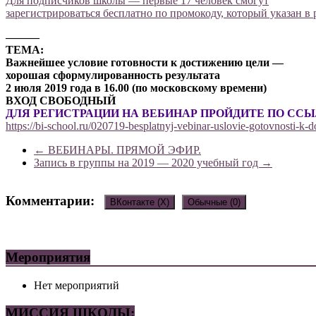
Для подписчиков школы — первые 17 человек смогут
зарегистрироваться бесплатно по промокоду, который указан в 
———
ТЕМА:
Важнейшее условие готовности к достижению цели —
хорошая сформулированность результата
2 июля 2019 года в 16.00 (по московскому времени)
ВХОД СВОБОДНЫЙ
ДЛЯ РЕГИСТРАЦИИ НА ВЕБИНАР ПРОЙДИТЕ ПО СС
https://bi-school.ru/020719-besplatnyj-vebinar-uslovie-gotovnosti-k-do
←
ВЕБИНАРЫ. ПРЯМОЙ ЭФИР.
Запись в группы на 2019 — 2020 учебный год
→
Комментарии:
ВКонтакте (
X
)
Обычные (0)
Добавить комментарий
Мероприятия
Ваш адрес email не будет опубликован.
Обязательные поля пом
Нет мероприятий
МИССИЯ ШКОЛЫ: