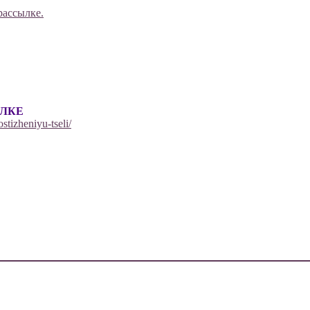
рассылке.
ЫЛКЕ
stizheniyu-tseli/
ечены
*