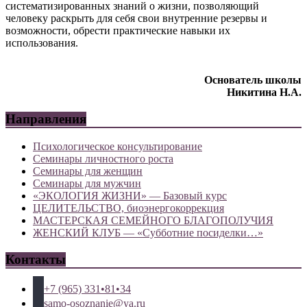
систематизированных знаний о жизни, позволяющий
человеку раскрыть для себя свои внутренние резервы и
возможности, обрести практические навыки их
использования.
Основатель школы
Никитина Н.А.
Направления
Психологическое консультирование
Семинары личностного роста
Семинары для женщин
Семинары для мужчин
«ЭКОЛОГИЯ ЖИЗНИ» — Базовый курс
ЦЕЛИТЕЛЬСТВО, биоэнергокоррекция
МАСТЕРСКАЯ СЕМЕЙНОГО БЛАГОПОЛУЧИЯ
ЖЕНСКИЙ КЛУБ — «Субботние посиделки…»
Контакты
+7 (965) 331•81•34
samo-osoznanie@ya.ru