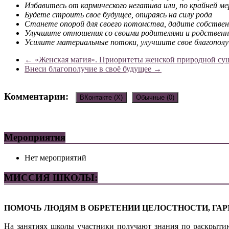
Избавитесь от кармического негатива или, по крайней м
Будете строить свое будущее, опираясь на силу рода
Станете опорой для своего потомства, дадите собств
Улучшите отношения со своими родителями и родственн
Усилите материальные потоки, улучшите свое благополу
←
«Женская магия». Приоритеты женской природной су
Внеси благополучие в своё будущее
→
Комментарии:
ВКонтакте (
X
)
Обычные (0)
Добавить комментарий
Мероприятия
Ваш адрес email не будет опубликован.
Обязательные поля пом
Нет мероприятий
МИССИЯ ШКОЛЫ:
ПОМОЧЬ ЛЮДЯМ В ОБРЕТЕНИИ ЦЕЛОСТНОСТИ, ГАР
На занятиях школы участники получают знания по раскрыти