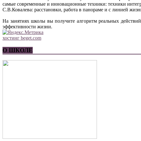
Комментарий
самые современные и инновационные техники: техники интег
С.В.Ковалева: расстановки, работа в панораме и с линией жи
Имя
*
На занятиях школы вы получите алгоритм реальных действий
Email
*
эффективности жизни.
Сайт
хостинг beget.com
О ШКОЛЕ