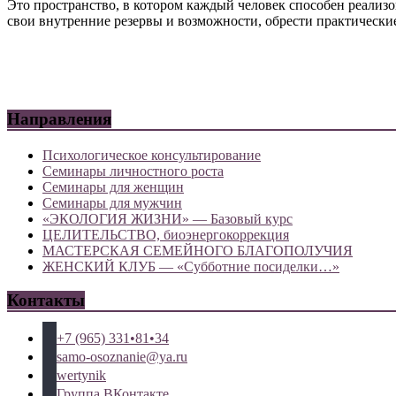
Это пространство, в котором каждый человек способен реализо
свои внутренние резервы и возможности, обрести практически
Направления
Психологическое консультирование
Семинары личностного роста
Семинары для женщин
Семинары для мужчин
«ЭКОЛОГИЯ ЖИЗНИ» — Базовый курс
ЦЕЛИТЕЛЬСТВО, биоэнергокоррекция
МАСТЕРСКАЯ СЕМЕЙНОГО БЛАГОПОЛУЧИЯ
ЖЕНСКИЙ КЛУБ — «Субботние посиделки…»
Контакты
+7 (965) 331•81•34
samo-osoznanie@ya.ru
wertynik
Группа ВКонтакте