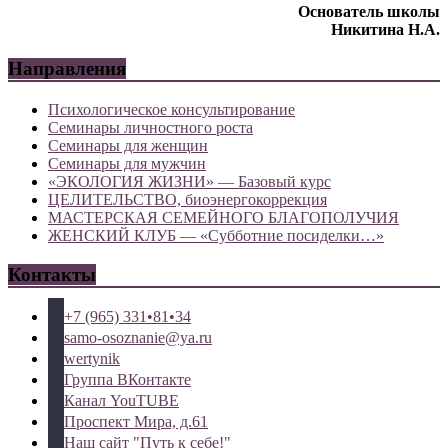
Основатель школы
Никитина Н.А.
Направления
Психологическое консультирование
Семинары личностного роста
Семинары для женщин
Семинары для мужчин
«ЭКОЛОГИЯ ЖИЗНИ» — Базовый курс
ЦЕЛИТЕЛЬСТВО, биоэнергокоррекция
МАСТЕРСКАЯ СЕМЕЙНОГО БЛАГОПОЛУЧИЯ
ЖЕНСКИЙ КЛУБ — «Субботние посиделки…»
Контакты
+7 (965) 331•81•34
samo-osoznanie@ya.ru
wertynik
Группа ВКонтакте
Канал YouTUBE
Проспект Мира, д.61
Наш сайт "Путь к себе!"