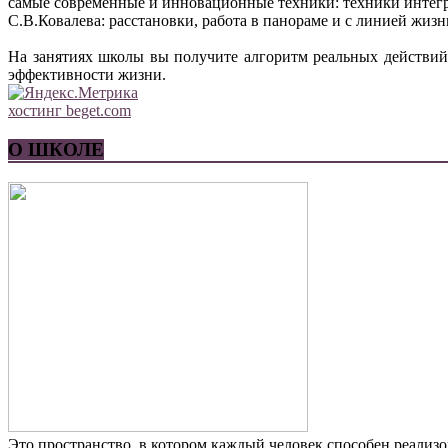
самые современные и инновационные техники: техники интег
С.В.Ковалева: расстановки, работа в панораме и с линией жи
На занятиях школы вы получите алгоритм реальных действий
эффективности жизни.
хостинг beget.com
О ШКОЛЕ
Это пространство, в котором каждый человек способен реализо