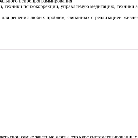
рального нейропрограммирования
зни, техники психокоррекции, управляемую медитацию, техники 
 для решения любых проблем, связанных с реализацией жизне
вать свои самые заветные мечты, это курс систематизированных