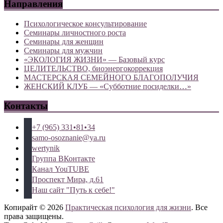
Направления
Психологическое консультирование
Семинары личностного роста
Семинары для женщин
Семинары для мужчин
«ЭКОЛОГИЯ ЖИЗНИ» — Базовый курс
ЦЕЛИТЕЛЬСТВО, биоэнергокоррекция
МАСТЕРСКАЯ СЕМЕЙНОГО БЛАГОПОЛУЧИЯ
ЖЕНСКИЙ КЛУБ — «Субботние посиделки…»
Контакты
+7 (965) 331•81•34
samo-osoznanie@ya.ru
wertynik
Группа ВКонтакте
Канал YouTUBE
Проспект Мира, д.61
Наш сайт "Путь к себе!"
Копирайт © 2026
Практическая психология для жизни
. Все
права защищены.