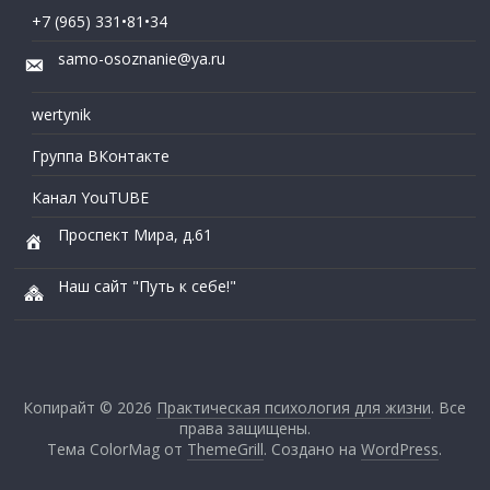
+7 (965) 331•81•34
samo-osoznanie@ya.ru
wertynik
Группа ВКонтакте
Канал YouTUBE
Проспект Мира, д.61
Наш сайт "Путь к себе!"
Копирайт © 2026
Практическая психология для жизни
. Все
права защищены.
Тема ColorMag от
ThemeGrill
. Создано на
WordPress
.