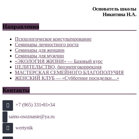
Основатель школы
Никитина Н.А.
Направления
Психологическое консультирование
Семинары личностного роста
Семинары для женщин
Семинары для мужчин
«ЭКОЛОГИЯ ЖИЗНИ» — Базовый курс
ЦЕЛИТЕЛЬСТВО, биоэнергокоррекция
МАСТЕРСКАЯ СЕМЕЙНОГО БЛАГОПОЛУЧИЯ
ЖЕНСКИЙ КЛУБ — «Субботние посиделки…»
Контакты
+7 (965) 331•81•34
samo-osoznanie@ya.ru
wertynik