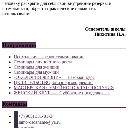
человеку раскрыть для себя свои внутренние резервы и
возможности, обрести практические навыки их
использования.
Основатель школы
Никитина Н.А.
Направления
Психологическое консультирование
Семинары личностного роста
Семинары для женщин
Семинары для мужчин
«ЭКОЛОГИЯ ЖИЗНИ» — Базовый курс
ЦЕЛИТЕЛЬСТВО, биоэнергокоррекция
МАСТЕРСКАЯ СЕМЕЙНОГО БЛАГОПОЛУЧИЯ
ЖЕНСКИЙ КЛУБ — «Субботние посиделки…»
Контакты
+7 (965) 331•81•34
samo-osoznanie@ya.ru